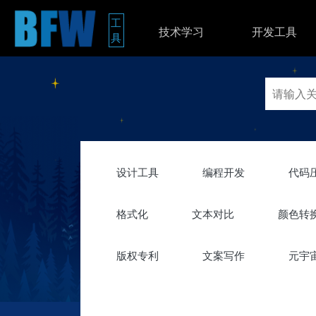
工
技术学习
开发工具
具
设计工具
编程开发
代码
格式化
文本对比
颜色转
版权专利
文案写作
元宇