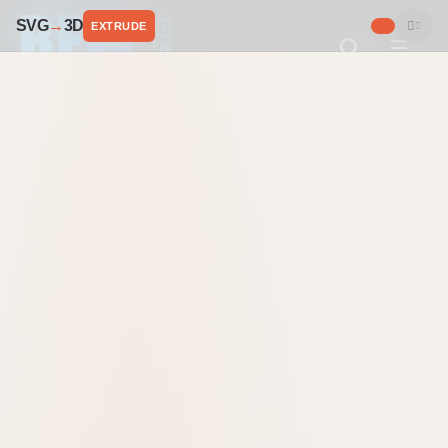
SVG
→
3D
EXTRUDE
工
具
设计工具
编程开发
代码压缩
图像处理
JSON工具
编码转换
加密解密
时间转换
格式化
文本对比
颜色转换
正则匹配
数据库工具
字符大全
音视频